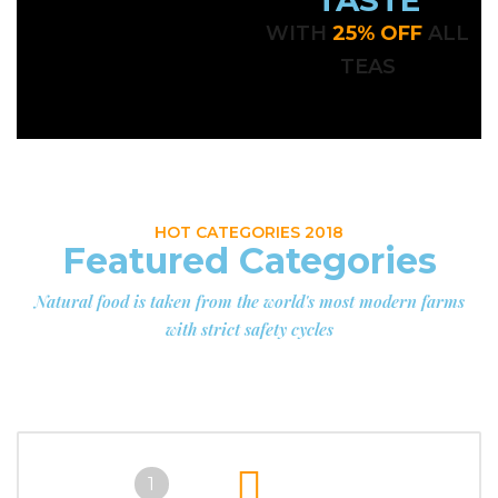
TASTE
WITH
25% OFF
ALL
TEAS
HOT CATEGORIES 2018
Featured Categories
Natural food is taken from the world's most modern farms
with strict safety cycles
1