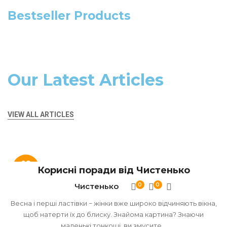
Bestseller Products
Our Latest Articles
VIEW ALL ARTICLES
08
Корисні поради від Чистенько
ЛИП
Чистенько
0
0
Весна і перші ластівки − жінки вже широко відчиняють вікна,
щоб натерти їх до блиску. Знайома картина? Знаючи
маленькі тонкощі, ви змусите...