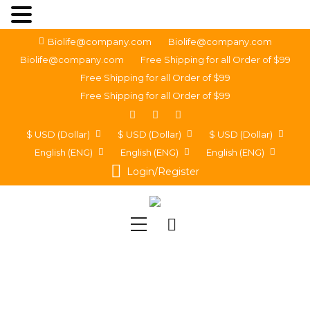
Biolife@company.com
Biolife@company.com
Biolife@company.com
Free Shipping for all Order of $99
Free Shipping for all Order of $99
Free Shipping for all Order of $99
$ USD (Dollar)
$ USD (Dollar)
$ USD (Dollar)
English (ENG)
English (ENG)
English (ENG)
Login/Register