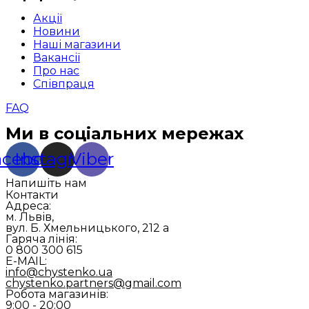
Акції
Новини
Наші магазини
Вакансії
Про нас
Співпраця
FAQ
Ми в соціальних мережах
acebook
Instagram
Viber
Напишіть нам
Контакти
Адреса:
м. Львів,
вул. Б. Хмельницького, 212 а
Гаряча лінія:
0 800 300 615
E-MAIL:
info@chystenko.ua
chystenko.partners@gmail.com
Робота магазинів:
9:00 - 20:00