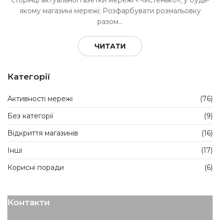
сторінці актуальної газетки мережі «Чистенько», у будь-
якому магазині мережі; Розфарбувати розмальовку
разом...
ЧИТАТИ
Категорії
Активності мережі
(76)
Без категорії
(9)
Відкриття магазинів
(16)
Інші
(17)
Корисні поради
(6)
Контакти