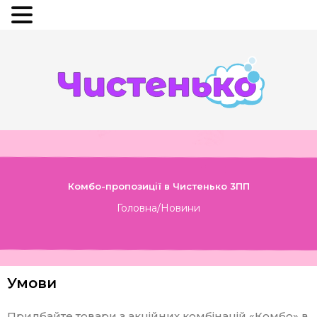
Комбо-пропозиції в Чистенько 3ПП
Головна
/
Новини
Умови
Придбайте товари з акційних комбінацій «Комбо» в