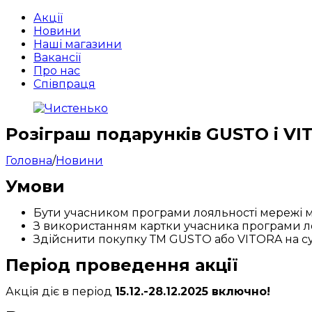
Акції
Новини
Наші магазини
Вакансії
Про нас
Співпраця
Розіграш подарунків GUSTO і VI
Головна
/
Новини
Умови
Бути учасником програми лояльності мережі м
З використанням картки учасника програми ло
Здійснити покупку ТМ GUSTO або VITORA на су
Період проведення акції
Акція діє в період
15.12.-28.12.2025
включно!