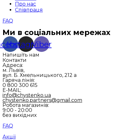
Про нас
Співпраця
FAQ
Ми в соціальних мережах
acebook
Instagram
Viber
Напишіть нам
Контакти
Адреса:
м. Львів,
вул. Б. Хмельницького, 212 а
Гаряча лінія:
0 800 300 615
E-MAIL:
info@chystenko.ua
chystenko.partners@gmail.com
Робота магазинів:
9:00 - 20:00
без вихідних
FAQ
Акції