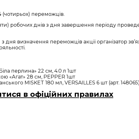
4 (чотирьох) переможців.
яти) робочих днів з дня завершення періоду проведе
од.) з дня визначення переможців акції організатор 
ояльності.
ла перлина» 22 см, 4.0 л 1шт
ою «Агат» 28 см, PEPPER 1шт
нського MISKET 180 мл, VERSAILLES 6 шт (арт. 148065
тися в офіційних правилах