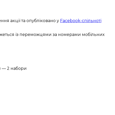
ння акції та опубліковано у
Facebook-спільноті
зв’яжеться із переможцями за номерами мобільних
) — 2 набори