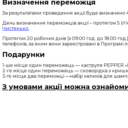
Визначення переможця
За результатами проведення акції буде визначено 
День визначення переможців акції – протягом 5 (п’
Чистенько.
Протягом 20 робочих днів (з 09:00 год. до 18:00 г
телефонів, за яким вони зареєстровані в Програмі л
Подарунки
1-ше місце один переможець — каструля PEPPER «Бі
2-ге місце один переможець — сковорідка з кришк
3-тє місце два переможці —набір келихів для шампа
З умовами акції можна ознайоми