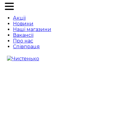
Акції
Новини
Наші магазини
Вакансії
Про нас
Співпраця
Листівки-привітання до Дня
матері