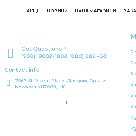
АКЦІЇ
НОВИНИ
НАШІ МАГАЗИНИ
ВАКА
M
Got Questions ?
Si
(900) 9002-1808 (080) 689 -88
Si
Contact info
Si
7563 St. Vicent Place, Glasgow, Greater
Vi
Newyork NH7689, UK
Vi
Vi
My
My