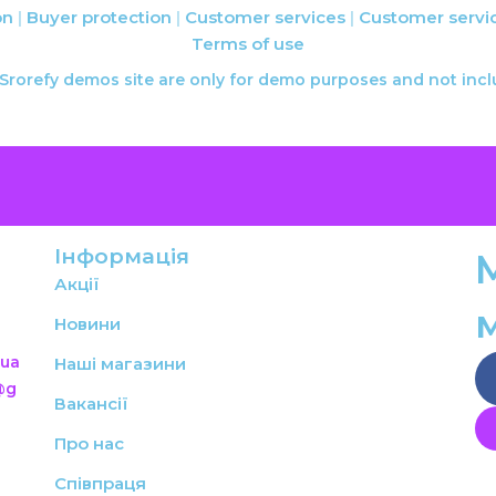
on
Buyer protection
Customer services
Customer servi
Terms of use
 Srorefy demos site are only for demo purposes and not inc
Інформація
Акції
Новини
.ua
Наші магазини
@g
Вакансії
Про нас
Співпраця