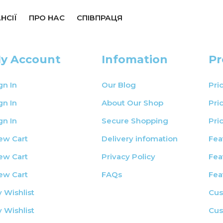
НСІЇ
ПРО НАС
СПІВПРАЦЯ
y Account
Infomation
Pr
gn In
Our Blog
Pri
gn In
About Our Shop
Pri
gn In
Secure Shopping
Pri
ew Cart
Delivery infomation
Fea
ew Cart
Privacy Policy
Fea
ew Cart
FAQs
Fea
 Wishlist
Cus
 Wishlist
Cus