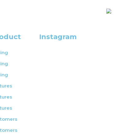
oduct
Instagram
cing
cing
cing
tures
tures
tures
tomers
tomers