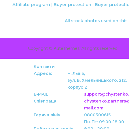
Affiliate program
Buyer protection
Buyer protecti
All stock photos used on this
Copyright ©
KuteThemes
. All rights reserved.
Контакти
Адреса:
м. Львів,
вул. Б. Хмельницького, 212,
корпус 2
E-MAIL:
support@chystenko
Співпраця:
chystenko.partners
mail.com
Гаряча лінія:
0800300615
Робота магазинів:
9:00 - 20:00