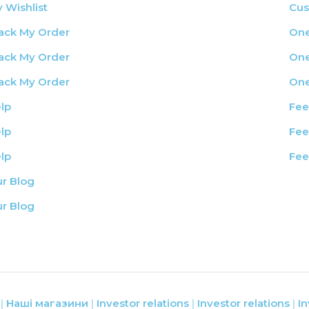
 Wishlist
Cus
ack My Order
One
ack My Order
One
ack My Order
One
lp
Fee
lp
Fee
lp
Fee
r Blog
r Blog
Наші магазини
Investor relations
Investor relations
In