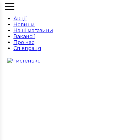
Акції
Новини
Наші магазини
Вакансії
Про нас
Співпраця
Карантинні обмеження в
Чистенько