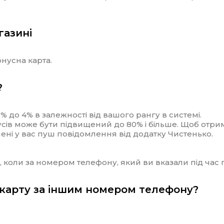
газині
онусна карта.
?
% до 4% в залежності від вашого рангу в системі.
усів може бути підвищений до 80% і більше. Щоб отри
ні у вас пуш повідомлення від додатку Чистенько.
коли за номером телефону, який ви вказали під час по
 карту за іншим номером телефону?
.