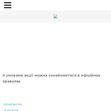
Офіційні правила проведення акцій
мережі «Чистенько» в соціальних мережах
Головна
/
Новини
З умовами акції можна ознайомитися в офіційних
правилах
Контакти
Адреса: