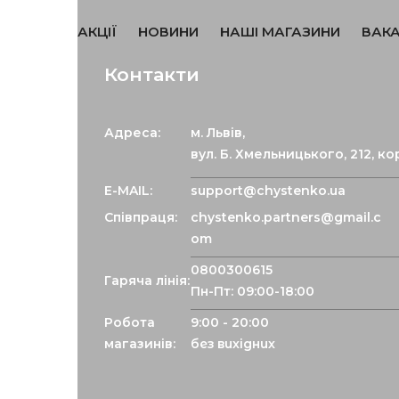
АКЦІЇ
НОВИНИ
НАШІ МАГАЗИНИ
ВАКА
Контакти
Адреса:
м. Львів,
вул. Б. Хмельницького, 212, ко
E-MAIL:
support@chystenko.ua
Співпраця:
chystenko.partners@gmail.c
om
0800300615
Гаряча лінія:
Робота
9:00 - 20:00
магазинів:
без вихідних