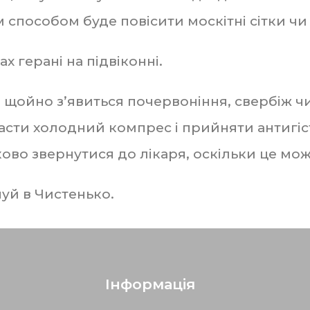
 способом буде повісити москітні сітки чи
х герані на підвіконні.
о щойно з’явиться почервоніння, свербіж 
асти холодний компрес і прийняти антигіст
ково звернутися до лікаря, оскільки це мож
пуй в Чистенько.
Інформація