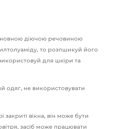
. Основною діючою речовиною
етилтолуаміду, то розпшикуй його
, використовуй для шкіри та
ий одяг, не використовувати
 закриті вікна, він може бути
овітря, засіб може працювати