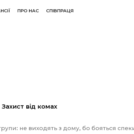
НСІЇ
ПРО НАС
СПІВПРАЦЯ
Корисні поради від Чистенько:
Захист від комах
Головна
/
Новини
 Захист від комах
рупи: не виходять з дому, бо бояться спеки