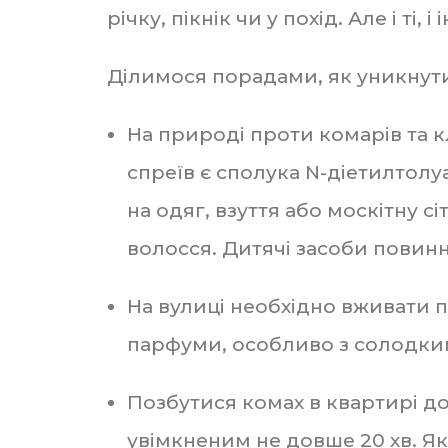
річку, пікнік чи у похід. Але і ті
Ділимося порадами, як уникнути
На природі проти комарів та к
спреїв є сполука N-діетилтолу
на одяг, взуття або москітну 
волосся. Дитячі засоби повинні
На вулиці необхідно вживати 
парфуми, особливо з солодк
Позбутися комах в квартирі до
увімкненим не довше 20 хв. Як