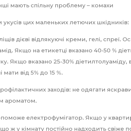
, і інші мають спільну проблему – комахи
 укусів цих маленьких летючих шкідників:
ліщів дієві відлякуючі креми, гелі, спреї
амід. Якщо на етикетці вказано 40-50 % ді
сітку. Якщо вказано 25-30% діетилтолуаміду
 мати від 5% до 15 %.
профілактичних заходів: не одягати яскрав
им ароматом.
поможе електрофумігатор. Якщо у квартирі
що ж у кімнату постійно надходить свіже п